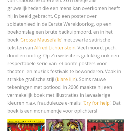
van chaotische taferelen. Zo’n beetje alle
gruwelijkheden die een mens kan overkomen heeft
hij in beeld gebracht. Op een poster over
soldatenleed in de Eerste Wereldoorlog, op een
boekomslag een brute badkuipmoord, en in het
boek
‘Grosse Mausefalle’
met zwarte satirische
teksten van
Alfred Lichtenstein
. Veel moord, pech,
dood en oorlog. Op z’n website is gelukkig ook een
respectabele serie van 73 bonte posters voor
theater- en muziek festivals te bewonderen. Vaak in
strakke grafische stijl (
klare lijn
). Soms rauwe
tekeningen met potlood. In 2006 maakte hij een
vermakelijk boek met illustraties in lawaaierige
kleuren n.a.v. frauduleuze e-mails:
‘Cry for help’
. Dat
boek is een monumentje voor oplichters!