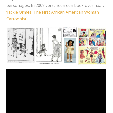
personages. In 2008 verscheen een boek over haar;
‘Jackie Ormes: The First African American Woman
Cartoonist’.